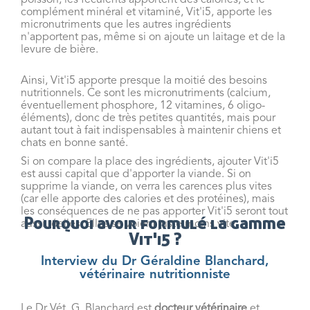
complément minéral et vitaminé, Vit'i5, apporte les
micronutriments que les autres ingrédients
n'apportent pas, même si on ajoute un laitage et de la
levure de bière.
Ainsi, Vit'i5 apporte presque la moitié des besoins
nutritionnels. Ce sont les micronutriments (calcium,
éventuellement phosphore, 12 vitamines, 6 oligo-
éléments), donc de très petites quantités, mais pour
autant tout à fait indispensables à maintenir chiens et
chats en bonne santé.
Si on compare la place des ingrédients, ajouter Vit'i5
est aussi capital que d'apporter la viande. Si on
supprime la viande, on verra les carences plus vites
(car elle apporte des calories et des protéines), mais
les conséquences de ne pas apporter Vit'i5 seront tout
Pourquoi avoir formulé la gamme
aussi réelles. Elles se voient juste moins vite.
Vit'i5 ?
Interview du Dr Géraldine Blanchard,
vétérinaire nutritionniste
Le Dr Vét. G. Blanchard est
docteur vétérinaire
et