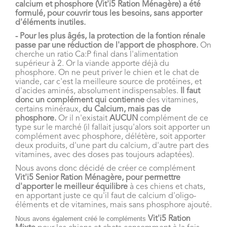
calcium et phosphore (Vit'i5 Ration Ménagère) a été
formulé, pour couvrir tous les besoins, sans apporter
d'éléments inutiles.
- Pour les plus âgés, la protection de la fontion rénale
passe par une réduction de l'apport de phosphore.
On
cherche un ratio Ca:P final dans l'alimentation
supérieur à 2. Or la viande apporte déjà du
phosphore. On ne peut priver le chien et le chat de
viande, car c'est la meilleure source de protéines, et
d'acides aminés, absolument indispensables.
Il faut
donc un complément qui contienne
des vitamines,
certains minéraux,
du Calcium, mais pas de
phosphore.
Or il n'existait
AUCUN
complément de ce
type sur le marché (il fallait jusqu'alors soit apporter un
complément avec phosphore, délétère, soit apporter
deux produits, d'une part du calcium, d'autre part des
vitamines, avec des doses pas toujours adaptées).
Nous avons donc décidé de créer ce complément
Vit'i5 Senior Ration Ménagère, pour permettre
d'apporter le meilleur équilibre
à ces chiens et chats,
en apportant juste ce qu'il faut de calcium d'oligo-
éléments et de vitamines, mais sans phosphore ajouté.
Nous avons également créé le compléments
Vit'i5 Ration