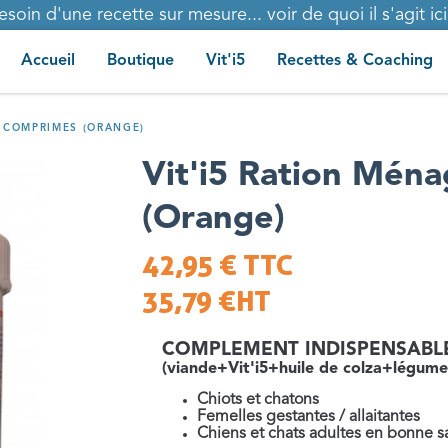
esoin d'une recette sur mesure... voir de quoi il s'agit ici.
Accueil
Boutique
Vit'i5
Recettes & Coaching
E COMPRIMÉS (ORANGE)
Vit'i5 Ration Mén
(Orange)
42,95 €
TTC
35,79 €
HT
COMPLEMENT INDISPENSABLE po
(viande+Vit'i5+huile de colza+légume
Chiots et chatons
Femelles gestantes / allaitantes
Chiens et chats adultes en bonne s