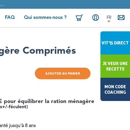
..
FR
FAQ
Qui sommes-nous ?
VIT'I5 DIRECT
agère Comprimés
JE VEUX UNE
RECETTE
AJOUTER AU PANIER
MON CODE
COACHING
ur équilibrer la ration ménagère
s+/-féculent)
anté jusqu'à 8 ans