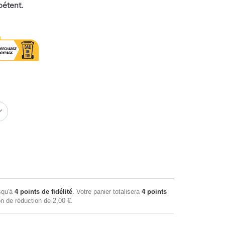
pétent.
squ'à
4
points de fidélité
. Votre panier totalisera
4
points
on de réduction de
2,00 €
.