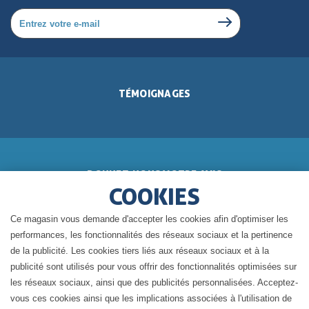
TÉMOIGNAGES
DONNEZ-NOUS VOTRE AVIS
COOKIES
Ce magasin vous demande d'accepter les cookies afin d'optimiser les
performances, les fonctionnalités des réseaux sociaux et la pertinence
de la publicité. Les cookies tiers liés aux réseaux sociaux et à la
BLOG DE GÉRALDINE
publicité sont utilisés pour vous offrir des fonctionnalités optimisées sur
les réseaux sociaux, ainsi que des publicités personnalisées. Acceptez-
vous ces cookies ainsi que les implications associées à l'utilisation de