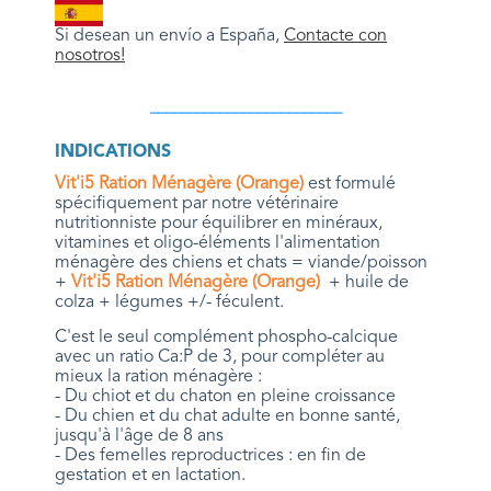
Si desean un env
í
o a España,
Contacte con
nosotros!
_________________________
INDICATIONS
Vit'i5 Ration Ménagère (Orange)
est formulé
spécifiquement par notre vétérinaire
nutritionniste pour équilibrer en minéraux,
vitamines et oligo-éléments l'alimentation
ménagère des chiens et chats = viande/poisson
+
Vit'i5 Ration Ménagère (Orange)
+ huile de
colza + légumes +/- féculent.
C'est le seul complément phospho-calcique
avec un ratio Ca:P de 3, pour compléter au
mieux la ration ménagère :
- Du chiot et du chaton en pleine croissance
- Du chien et du chat adulte en bonne santé,
jusqu'à l'âge de 8 ans
- Des femelles reproductrices : en fin de
gestation et en lactation.