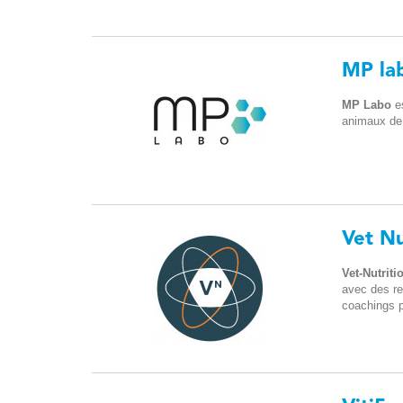
MP la
MP Labo
es
animaux de
Vet Nu
Vet-Nutriti
avec des re
coachings p