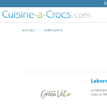
B
ACCUEIL
FABRICANTS:
Labor
Le laborato
chats et N