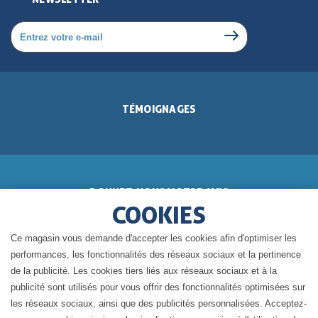
TÉMOIGNAGES
DONNEZ-NOUS VOTRE AVIS
COOKIES
Ce magasin vous demande d'accepter les cookies afin d'optimiser les
performances, les fonctionnalités des réseaux sociaux et la pertinence
de la publicité. Les cookies tiers liés aux réseaux sociaux et à la
BLOG DE GÉRALDINE
publicité sont utilisés pour vous offrir des fonctionnalités optimisées sur
les réseaux sociaux, ainsi que des publicités personnalisées. Acceptez-